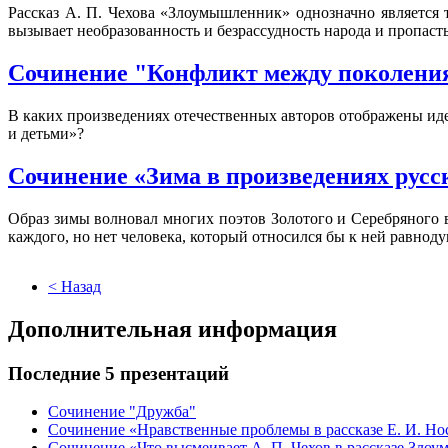
Рассказ А. П. Чехова «Злоумышленник» однозначно является 
вызывает необразованность и безрассудность народа и пропас
Сочинение "Конфликт между поколени
В каких произведениях отечественных авторов отображены ид
и детьми»?
Сочинение «Зима в произведениях русс
Образ зимы волновал многих поэтов Золотого и Серебряного в
каждого, но нет человека, который относился бы к ней равноду
< Назад
Дополнительная информация
Последние 5 презентаций
Сочинение "Дружба"
Сочинение «Нравственные проблемы в рассказе Е. И. Но
Сочинение «Что высмеивает А. П. Чехов в рассказе Зло