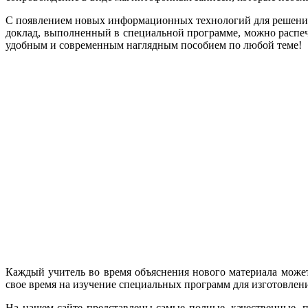
С появлением новых информационных технологий для решения 
доклад, выполненный в специальной программе, можно распеча
удобным и современным наглядным пособием по любой теме!
Каждый учитель во время объяснения нового материала может
свое время на изучение специальных программ для изготовлени
На нашем сайте представлены самые полные, качественные, 