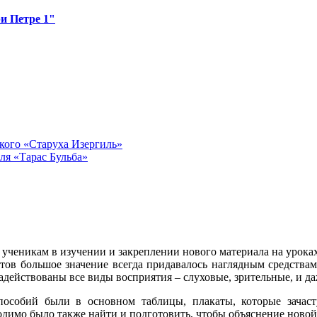
и Петре 1"
кого «Старуха Изергиль»
ля «Тарас Бульба»
ученикам в изучении и закреплении нового материала на уроках
ов большое значение всегда придавалось наглядным средствам
адействованы все виды восприятия – слуховые, зрительные, и д
особий были в основном таблицы, плакаты, которые зачасту
одимо было также найти и подготовить, чтобы объяснение ново