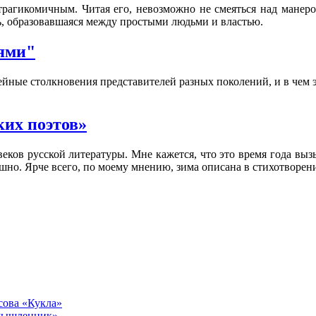
трагикомичным. Читая его, невозможно не смеяться над манерой
ть, образовавшаяся между простыми людьми и властью.
ями"
ейные столкновения представителей разных поколений, и в чем 
ких поэтов»
еков русской литературы. Мне кажется, что это время года вы
шно. Ярче всего, по моему мнению, зима описана в стихотворени
сова «Кукла»
умышленник»