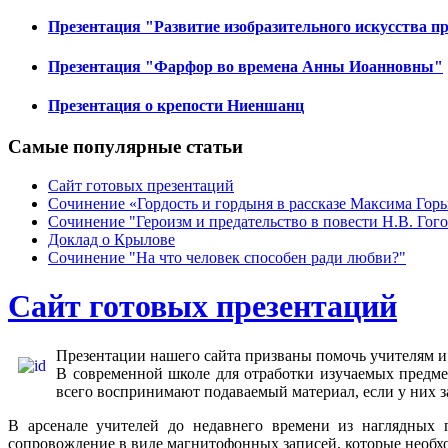
Презентация "Развитие изобразительного искусства пр
Презентация "Фарфор во времена Анны Иоанновны"
Презентация о крепости Ниеншанц
Самые популярные статьи
Сайт готовых презентаций
Сочинение «Гордость и гордыня в рассказе Максима Горь
Сочинение "Героизм и предательство в повести Н.В. Гого
Доклад о Крылове
Сочинение "На что человек способен ради любви?"
Сайт готовых презентаций
Презентации нашего сайта призваны помочь учителям и 
В современной школе для отработки изучаемых предмет
всего воспринимают подаваемый материал, если у них з
В арсенале учителей до недавнего времени из наглядных п
сопровождение в виде магнитофонных записей, которые необх